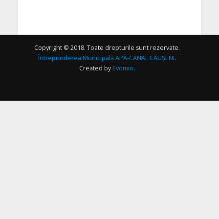
Copyright © 2018. Toate drepturile sunt rezervate.
Întreprinderea Municipală APĂ-CANAL CĂUȘENI
.
Created by
Evomio
.