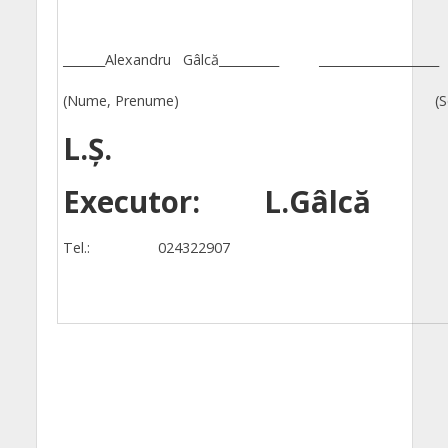
_______Alexandru Gâlcă__________ ____________________
(Nume, Prenume) (Semnăt
L.Ș.
Executor: L.Gâlcă
Tel.: 024322907