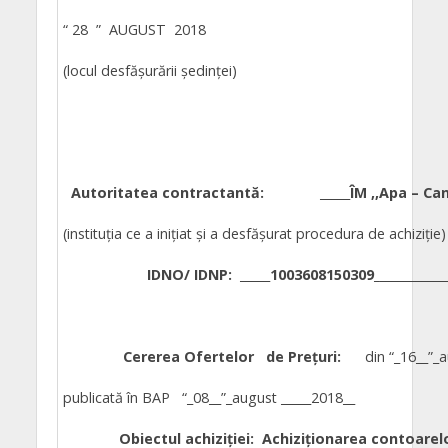
“ 28 ” AUGUST 2018 or.
(locul desfăşurării şedinţei)
Autoritatea contractantă:
_____
ÎM ,,Apa – Ca
(instituţia ce a iniţiat şi a desfăşurat procedura de achiziţie)
IDNO/ IDNP:
_____
1003608150309_
___________
Cererea Ofertelor de Prețuri:
din “_16__”_
publicată în BAP “_08__”_august _____2018__
Obiectul achiziției: Achiziționarea contoarelo