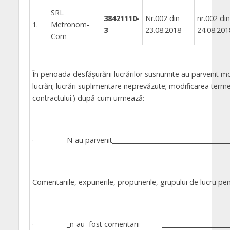
SRL
38421110-
Nr.002 din
nr.002 din
1.
Metronom-
3
23.08.2018
24.08.201
Com
În perioada desfăşurării lucrărilor susnumite au parvenit m
lucrări; lucrări suplimentare neprevăzute; modificarea terme
contractului.) după cum urmează:
· N-au parvenit_______________________________________
Comentariile, expunerile, propunerile, grupului de lucru pentr
· _n-au fost comentarii ___________________________