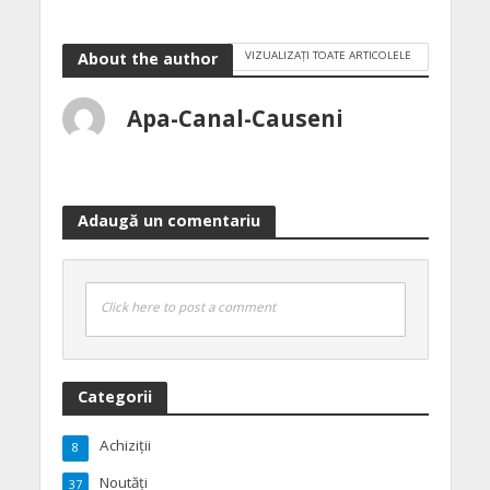
VIZUALIZAȚI TOATE ARTICOLELE
About the author
Apa-Canal-Causeni
Adaugă un comentariu
Click here to post a comment
Categorii
Achiziții
8
Noutăți
37