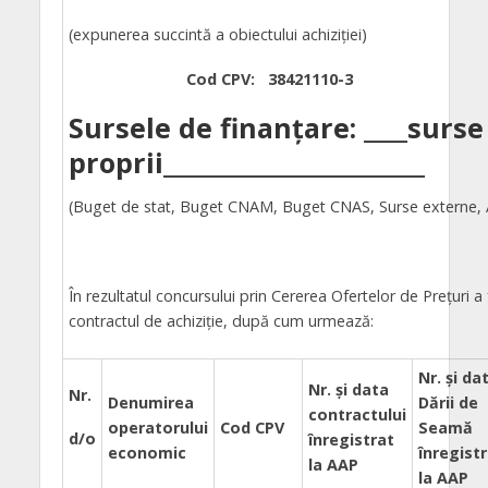
(expunerea succintă a obiectului achiziţiei)
Cod CPV: 38421110-3
Sursele de finanțare:
____
surse
proprii
________________________
(Buget de stat, Buget CNAM, Buget CNAS, Surse externe, A
În rezultatul concursului prin Cererea Ofertelor de Prețuri a 
contractul de achiziţie, după cum urmează:
Nr. şi da
Nr. şi data
Nr.
Denumirea
Dării de
contractului
operatorului
Cod CPV
Seamă
d/o
înregistrat
economic
înregist
la AAP
la AAP