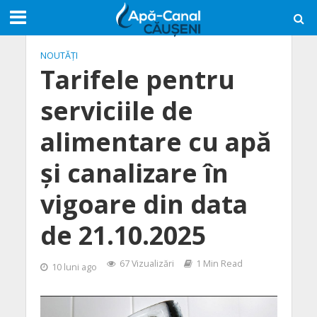
NOUTĂȚI
Tarifele pentru
serviciile de
alimentare cu apă
şi canalizare în
vigoare din data
de 21.10.2025
67 Vizualizări
1 Min Read
10 luni ago